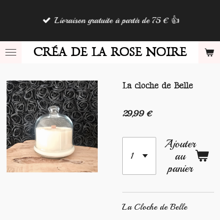
Passer
Livraison gratuite à partir de 75 € 👍
au
contenu
principal
CRÉA DE LA ROSE NOIRE
La cloche de Belle
29,99 €
Ajouter
au
panier
La Cloche de Belle