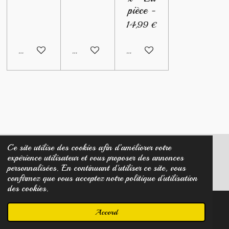
pièce -
14,99 €
Ajouter au panier
Ajouter au panier
Ajouter au panier
Ce site utilise des cookies afin d’améliorer votre
expérience utilisateur et vous proposer des annonces
© 2023 - 2026 Créa Diamant Noir
personnalisées. En continuant d'utiliser ce site, vous
Propulsé par
Webador
confirmez que vous acceptez notre politique d’utilisation
des cookies.
Accord
E-mail
Carte
Facebook