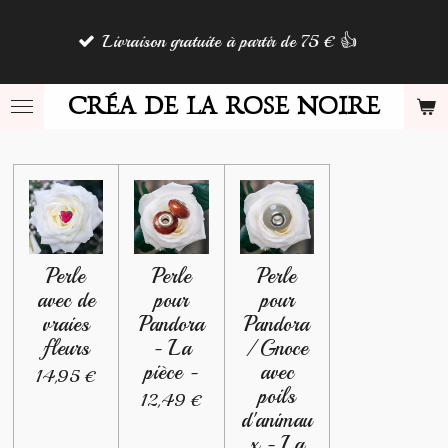
Passer
Livraison gratuite à partir de 75 € 👍
au
contenu
principal
CRÉA DE LA ROSE NOIRE
Perle
Perle
Perle
avec de
pour
pour
vraies
Pandora
Pandora
fleurs
- La
/ Gnoce
pièce -
avec
14,95 €
poils
12,49 €
d'animau
x - La