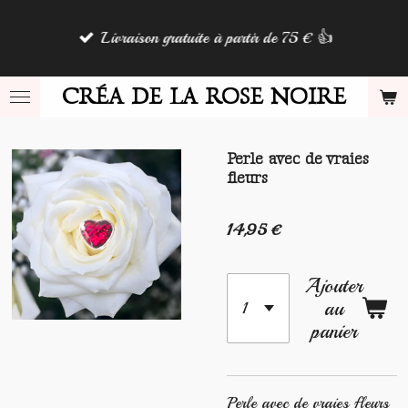
Passer
Livraison gratuite à partir de 75 € 👍
au
contenu
principal
CRÉA DE LA ROSE NOIRE
Perle avec de vraies
fleurs
14,95 €
Ajouter
au
panier
Perle avec de vraies fleurs