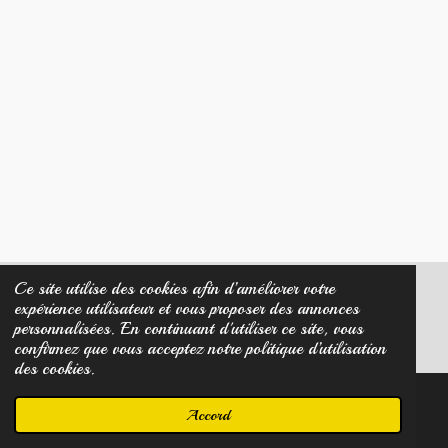
Ce site utilise des cookies afin d’améliorer votre
expérience utilisateur et vous proposer des annonces
© 2023 - 2026 Créa Diamant Noir
personnalisées. En continuant d'utiliser ce site, vous
Propulsé par
Webador
confirmez que vous acceptez notre politique d’utilisation
des cookies.
Accord
E-mail
Carte
Facebook