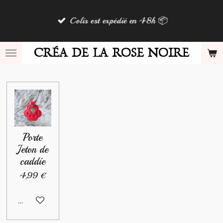
Passer
Colis est expédié en 48h 📦
au
contenu
principal
CRÉA DE LA ROSE NOIRE
Porte
Jeton de
caddie
4,99 €
Ajouter au panier