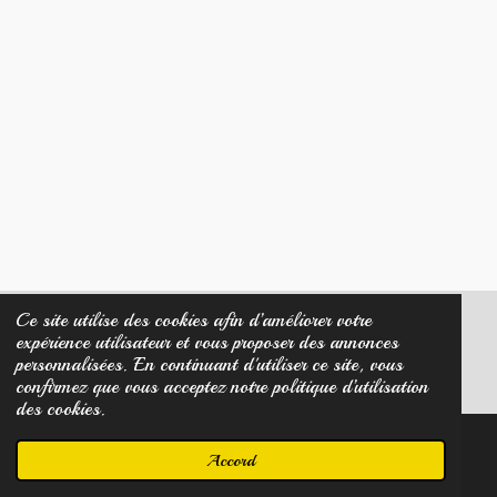
Ce site utilise des cookies afin d’améliorer votre
expérience utilisateur et vous proposer des annonces
© 2023 - 2026 Créa Diamant Noir
personnalisées. En continuant d'utiliser ce site, vous
Propulsé par
Webador
confirmez que vous acceptez notre politique d’utilisation
des cookies.
Accord
E-mail
Carte
Facebook