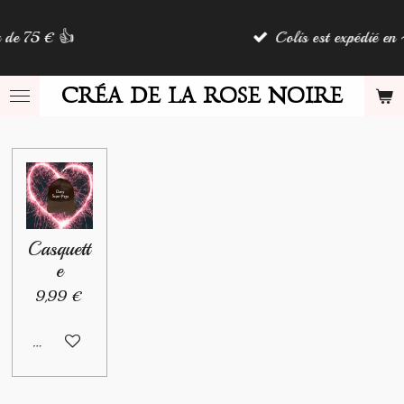
Passer
€ 👍
Colis est expédié en 48h 📦
au
contenu
principal
CRÉA DE LA ROSE NOIRE
Casquett
e
9,99 €
Ajouter au panier