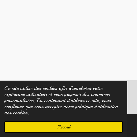
Ce site utilise des cookies afin d’améliorer votre
expérience utilisateur et vous proposer des annonces
© 2023 - 2026 Créa Diamant Noir
personnalisées. En continuant d'utiliser ce site, vous
Propulsé par
Webador
confirmez que vous acceptez notre politique d’utilisation
des cookies.
Accord
E-mail
Carte
Facebook