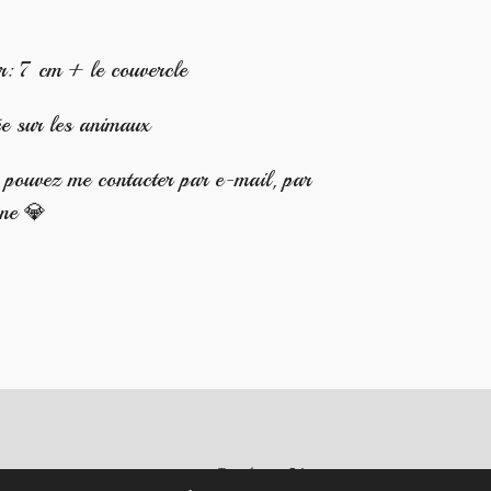
 7 cm + le couvercle
ée sur les animaux
s pouvez me contacter par e-mail, par
one 💎
Propulsé par
Webador