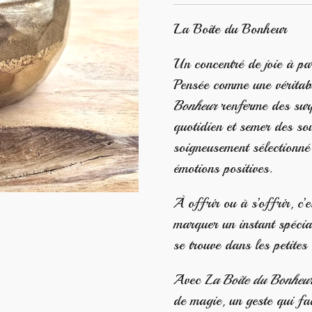
La Boîte du Bonheur
Un concentré de joie à pa
Pensée comme une véritabl
Bonheur
renferme des surp
quotidien et semer des so
soigneusement sélectionné 
émotions positives.
À offrir ou à s’offrir, c’e
marquer un instant spécia
se trouve dans les petites 
Avec
La Boîte du Bonheu
de magie, un geste qui fa