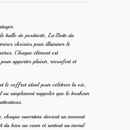
rtager.
e bulle de positivité,
La Boîte du
rises choisies pour illuminer le
urires. Chaque élément est
pour apporter plaisir, réconfort et
st le coffret idéal pour célébrer la vie,
l ou simplement rappeler que le bonheur
attentions.
r
, chaque ouverture devient un moment
it du bien au cœur et surtout au moral