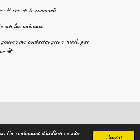
: 8 cm + le couvercle
ée sur les animaux
s pouvez me contacter par e-mail, par
one 💎
Propulsé par
Webador
. En continuant d'utiliser ce site,
Accord