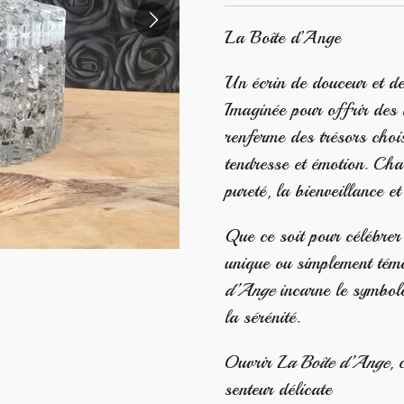
La Boîte d’Ange
Un écrin de douceur et de
Imaginée pour offrir des 
renferme des trésors chois
tendresse et émotion. Cha
pureté, la bienveillance 
Que ce soit pour célébre
unique ou simplement témo
d’Ange
incarne le symbole
la sérénité.
Ouvrir
La Boîte d’Ange
, 
senteur délicate