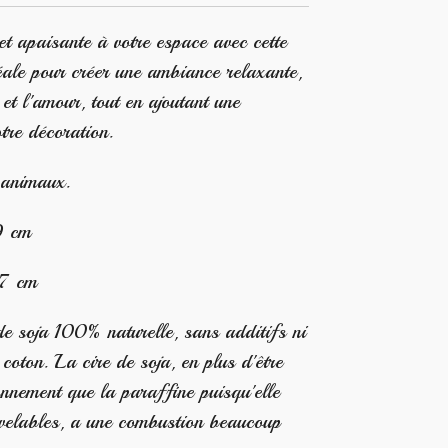
t apaisante à votre espace avec cette
déale pour créer une ambiance relaxante,
é et l'amour, tout en ajoutant une
tre décoration.
 animaux.
9 cm
.7 cm
de soja 100% naturelle, sans additifs ni
oton. La cire de soja, en plus d'être
onnement que la paraffine puisqu'elle
uvelables, a une combustion beaucoup