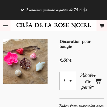
Passer
Livraison gratuite à partir de 75 € 👍
au
contenu
principal
CRÉA DE LA ROSE NOIRE
Décoration pour
bougie
2,50 €
Ajouter
au
panier
Faites forte impression avec