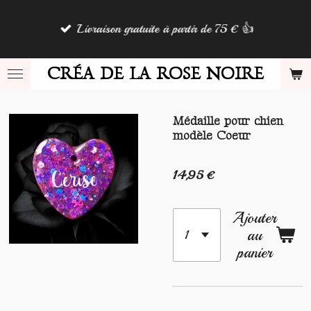
Passer
Livraison gratuite à partir de 75 € 👍
au
contenu
principal
CRÉA DE LA ROSE NOIRE
Médaille pour chien
modèle Coeur
14,95 €
Ajouter
au
panier