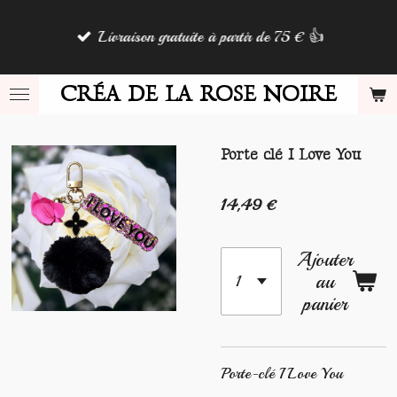
Passer
Livraison gratuite à partir de 75 € 👍
au
contenu
principal
CRÉA DE LA ROSE NOIRE
Porte clé I Love You
14,49 €
Ajouter
au
panier
Porte-clé I Love You