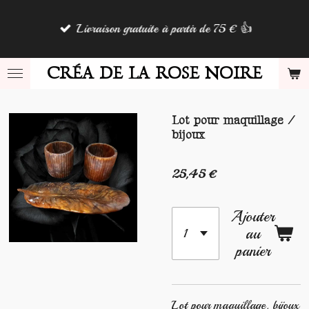
Passer
Livraison gratuite à partir de 75 € 👍
au
contenu
principal
CRÉA DE LA ROSE NOIRE
Lot pour maquillage /
bijoux
25,45 €
Ajouter
au
panier
Lot pour maquillage, bijoux