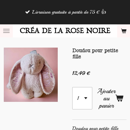
Passer
Livraison gratuite à partir de 75 € 👍
au
contenu
principal
CRÉA DE LA ROSE NOIRE
Doudou pour petite
fille
12,49 €
Ajouter
au
panier
Doudou pour petite fille