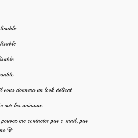
lisable
isable
isable
isable
vous donnera un look délicat
ée sur les animaux
s pouvez me contacter par e-mail, par
one 💎