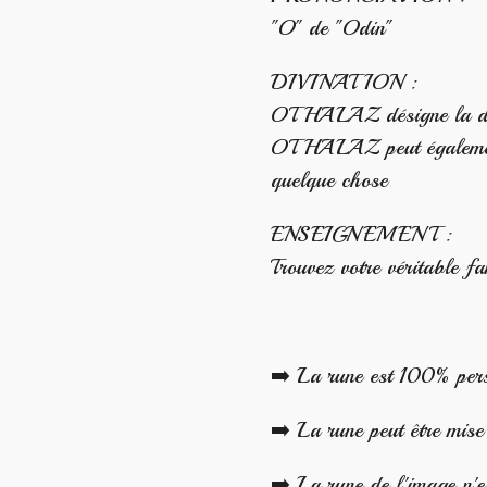
"O" de "Odin"
DIVINATION :
OTHALAZ désigne la déc
OTHALAZ peut également 
quelque chose
ENSEIGNEMENT :
Trouvez votre véritable fa
➡️ La rune est 100% per
➡️ La rune peut être mise 
➡️ La rune de l'image n'e