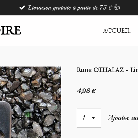
Livraison gratuite à partir de 75 € 👍
IRE
ACCUEIL
Rune OTHALAZ - Lire
4,95 €
Ajouter au