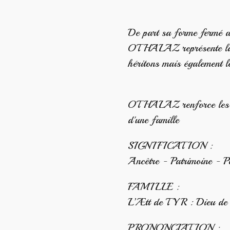
De part sa forme fermé au
OTHALAZ représente la p
héritons mais également le
OTHALAZ renforce les li
d'une famille
SIGNIFICATION :
Ancêtre - Patrimoine - P
FAMILLE :
L’Ætt de TYR : Dieu de la
PRONONCIATION :