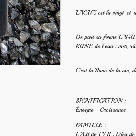
LAGUZ est la vingt-et-u
De part sa forme LAGUZ r
RUNE de l'eau : mer, riv
C'est la Rune de la vie, d
SIGNIFICATION :
Énergie - Croissance
FAMILLE :
L’Ætt de TYR : Dieu de la