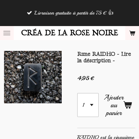
Passer
Livraison gratuite à partir de 75 € 👍
au
contenu
principal
CRÉA DE LA ROSE NOIRE
Rune RAIDHO - Lire
la déscription -
4,95 €
Ajouter
au
panier
RAIDHO est la cinquième