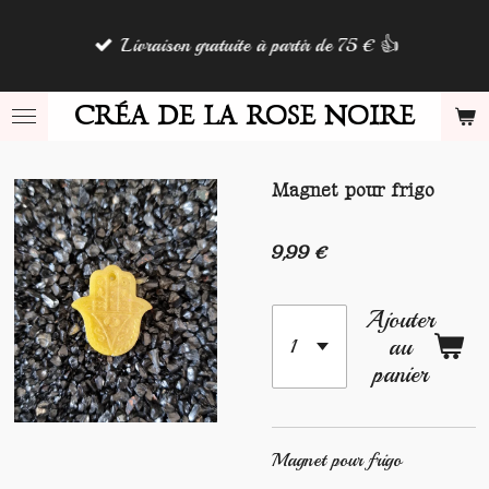
Passer
Livraison gratuite à partir de 75 € 👍
au
contenu
principal
CRÉA DE LA ROSE NOIRE
Magnet pour frigo
9,99 €
Ajouter
au
panier
Magnet pour frigo