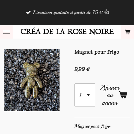
Passer
Livraison gratuite à partir de 75 € 👍
au
contenu
principal
CRÉA DE LA ROSE NOIRE
Magnet pour frigo
9,99 €
Ajouter
au
panier
Magnet pour frigo