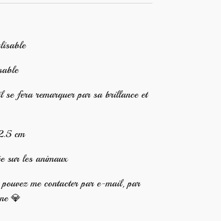
lisable
sable
se fera remarquer par sa brillance et
 2.5 cm
ée sur les animaux
s pouvez me contacter par e-mail, par
one 💎